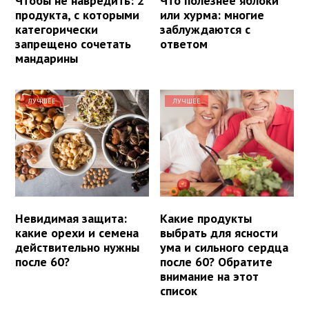
Чтобы не навредить: 2
Что полезнее яблоки
продукта, с которыми
или хурма: многие
категорически
заблуждаются с
запрещено сочетать
ответом
мандарины
ЛУЧШЕЕ
ЛУЧШЕЕ
Невидимая защита:
Какие продукты
какие орехи и семена
выбрать для ясности
действительно нужны
ума и сильного сердца
после 60?
после 60? Обратите
внимание на этот
список