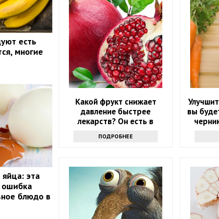
уют есть
тся, многие
Какой фрукт снижает
Улучшит
давление быстрее
вы буде
лекарств? Он есть в
черни
каждом магазине
ПОДРОБНЕЕ
 яйца: эта
я ошибка
зное блюдо в