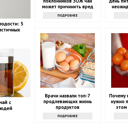
поклонников ЗОЖ чай
день пит
может причинить вред
неожид
здоровью: только факты
ПОДРОБНЕЕ
лодости: 5
астичных
Врачи назвали топ-7
Почему 
продлевающих жизнь
нужно п
чай с
продуктов
этом 
людей
ПОДРОБНЕЕ