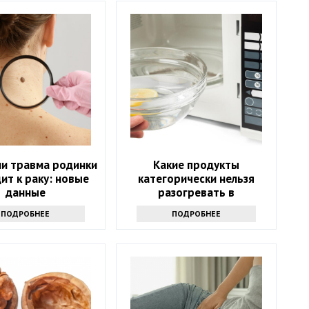
ли травма родинки
Какие продукты
ит к раку: новые
категорически нельзя
данные
разогревать в
микроволновке и почему:
ПОДРОБНЕЕ
ПОДРОБНЕЕ
советы экспертов