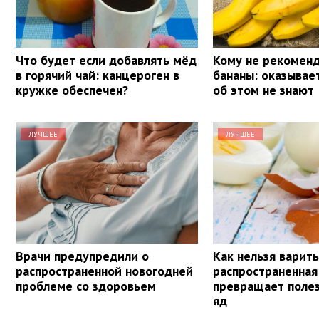
Что будет если добавлять мёд
Кому не рекоменд
в горячий чай: канцероген в
бананы: оказывае
кружке обеспечен?
об этом не знают
ЛУЧШЕЕ
ЛУЧШЕЕ
Врачи предупредили о
Как нельзя варить
распространенной новогодней
распространенна
проблеме со здоровьем
превращает поле
яд