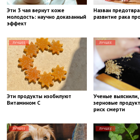
Эти 3 чая вернут коже
Назван предотв
молодость: научно доказанный
развитие рака пр
эффект
ЛУЧШЕЕ
ЛУЧШЕЕ
Эти продукты изобилуют
Ученые выяснили,
Витамином С
зерновые продук
риск смерти
ЛУЧШЕЕ
ЛУЧШЕЕ