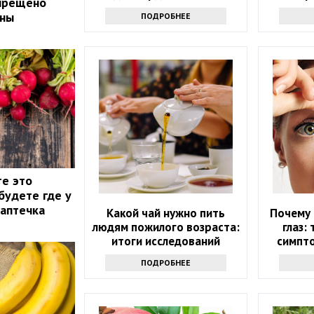
апрещено
соче
ины
ПОДРОБНЕЕ
те это
будете где у
 аптечка
Какой чай нужно пить
Почему 
людям пожилого возраста:
глаз:
итоги исследований
симпт
з
ПОДРОБНЕЕ