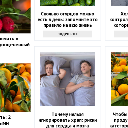
Сколько огурцов можно
Хо
есть в день: запомните это
контрол
правило на всю жизнь
котор
которы
ПОДРОБНЕЕ
ючить в
едооцененный
Почему нельзя
Чтобы 
ть: 2
игнорировать храп: риски
проду
рыми
для сердца и мозга
категор