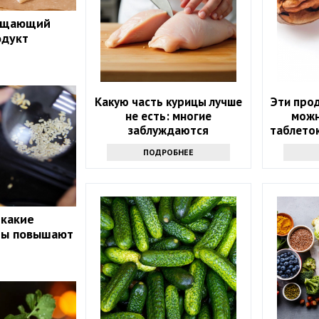
ращающий
одукт
Какую часть курицы лучше
Эти прод
не есть: многие
можн
заблуждаются
таблеток
ПОДРОБНЕЕ
 какие
ты повышают