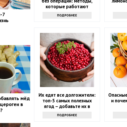
без операции: методы,
лимоно
которые работают
-7
ПОДРОБНЕЕ
изнь
Их едят все долгожители:
Опасные
обавлять мёд
топ-5 самых полезных
и поче
нцероген в
ягод – добавьте их в
?
рацион в июне
ПОДРОБНЕЕ