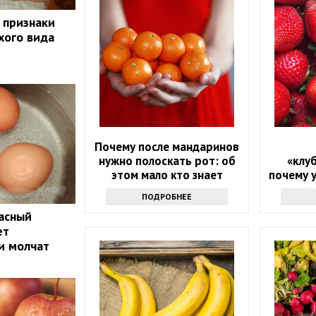
 признаки
хого вида
Почему после мандаринов
нужно полоскать рот: об
«клу
этом мало кто знает
почему 
людей
ПОДРОБНЕЕ
налег
пасный
ет
и молчат