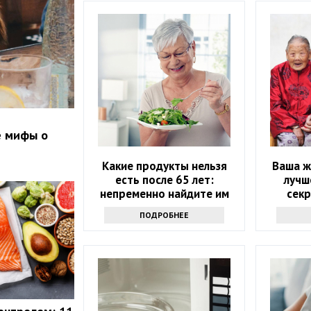
е мифы о
Какие продукты нельзя
Ваша ж
есть после 65 лет:
лучш
непременно найдите им
секр
замену
д
ПОДРОБНЕЕ