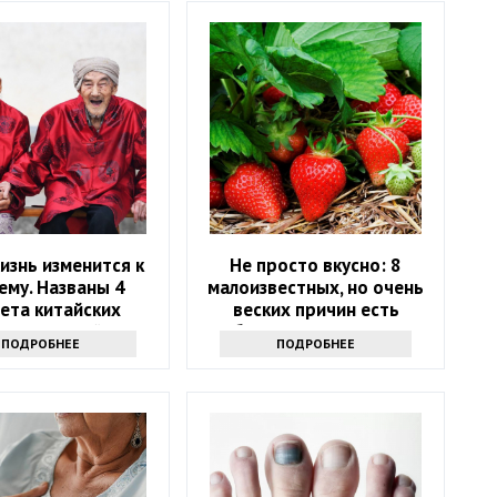
изнь изменится к
Не просто вкусно: 8
ему. Названы 4
малоизвестных, но очень
ета китайских
веских причин есть
олгожителей
клубнику как можно чаще
ПОДРОБНЕЕ
ПОДРОБНЕЕ