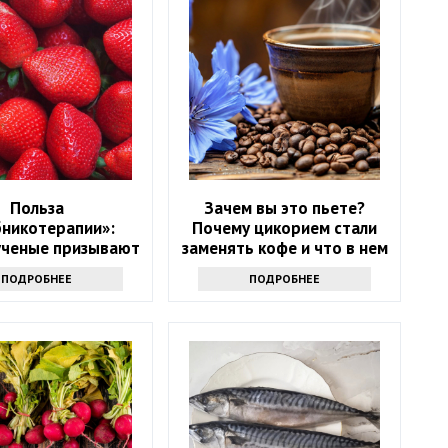
Польза
Зачем вы это пьете?
бникотерапии»:
Почему цикорием стали
ученые призывают
заменять кофе и что в нем
 в возрасте 50+
хорошего
ПОДРОБНЕЕ
ПОДРОБНЕЕ
ать на эту ягоду