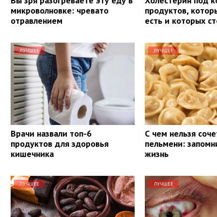
Вы зря разогреваете эту еду в
Холестерин под к
микроволновке: чревато
продуктов, кото
отравлением
есть и которых ст
ЛУЧШЕЕ
ЛУЧШЕЕ
Врачи назвали топ-6
С чем нельзя соче
продуктов для здоровья
пельмени: запомн
кишечника
жизнь
ЛУЧШЕЕ
ЛУЧШЕЕ