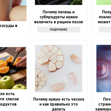
Почему печень и
Поп
субпродукты нужно
покло
включить в рацион после
может
сосуды в
60? Забытый источник
здоров
ПОДРОБНЕЕ
силы
зя есть
те список
Почему нужно есть чеснок
Поч
родуктов
и как правильно это
странн
делать
зажмури