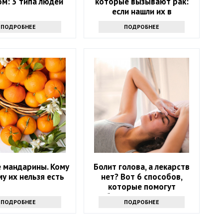
м: 3 типа людей
которые вызывают рак:
если нашли их в
холодильнике -
ПОДРОБНЕЕ
ПОДРОБНЕЕ
выбрасывайте
 мандарины. Кому
Болит голова, а лекарств
му их нельзя есть
нет? Вот 6 способов,
которые помогут
избавиться от напасти
ПОДРОБНЕЕ
ПОДРОБНЕЕ