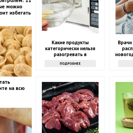
онтролем: 11
рые можно
оит избегать
Какие продукты
Врачи
категорически нельзя
расп
разогревать в
нового
микроволновке и почему:
ПОДРОБНЕЕ
советы экспертов
тать
ите на всю