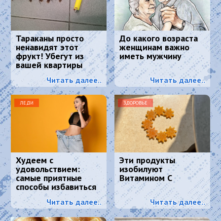
Тараканы просто
До какого возраста
ненавидят этот
женщинам важно
фрукт! Убегут из
иметь мужчину
вашей квартиры
навсегда
Читать далее..
Читать далее..
ЛЕДИ
ЗДОРОВЬЕ
Худеем с
Эти продукты
удовольствием:
изобилуют
самые приятные
Витамином С
способы избавиться
от лишнего веса.
Читать далее..
Читать далее..