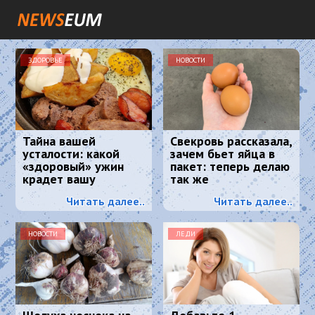
ЗДОРОВЬЕ
НОВОСТИ
Тайна вашей
Свекровь рассказала,
усталости: какой
зачем бьет яйца в
«здоровый» ужин
пакет: теперь делаю
крадет вашу
так же
энергию и красоту
Читать далее..
Читать далее..
НОВОСТИ
ЛЕДИ