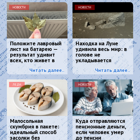
НОВОСТИ
НОВОСТИ
Положите лавровый
Находка на Луне
лист на батарею —
удивила весь мир: в
результат удивит
голове не
всех, кто живет в
укладывается
квартире
Читать далее..
Читать далее..
ЛЕДИ
НОВОСТИ
Малосольная
Куда отправляются
скумбрия в пакете:
пенсионные деньги,
идеальный способ
если человек умер
засолки без
до пенсии