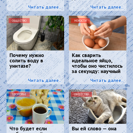
маринада — вкуснее,
Читать далее..
Читать далее..
чем в магазине
ОБЩЕСТВО
НОВОСТИ
Почему нужно
Как сварить
солить воду в
идеальное яйцо,
унитазе?
чтобы оно чистилось
за секунду: научный
метод, основанный
Читать далее..
Читать далее..
на физике
ЗДОРОВЬЕ
ОБЩЕСТВО
Что будет если
Вы ей слово — она