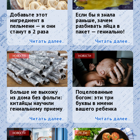
Добавьте этот
Если бы я знала
ингредиент в
раньше, зачем
пельмени — и они
разбивать яйца в
станут в 2 раза
пакет — гениально!
сочнее и вкуснее:
Читать далее..
Читать далее..
понравится всем
НОВОСТИ
НОВОСТИ
Больше не выхожу
Поцелованные
из дома без фольги:
богом: эти три
китайцы научили
буквы в имени
гениальному приему
вашего ребенка
- просто и дешево
сделают его
Читать далее..
Читать далее..
счастливым
НОВОСТИ
ЛЕДИ