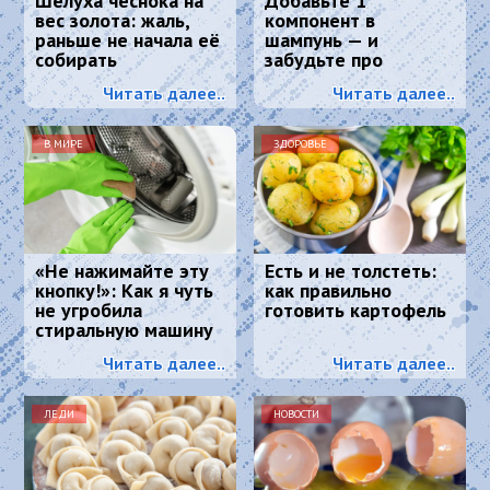
Шелуха чеснока на
Добавьте 1
вес золота: жаль,
компонент в
раньше не начала её
шампунь — и
собирать
забудьте про
седину: к колористу
Читать далее..
Читать далее..
идти больше не
нужно
В МИРЕ
ЗДОРОВЬЕ
«Не нажимайте эту
Есть и не толстеть:
кнопку!»: Как я чуть
как правильно
не угробила
готовить картофель
стиральную машину
и что спасло
Читать далее..
Читать далее..
ситуацию
ЛЕДИ
НОВОСТИ