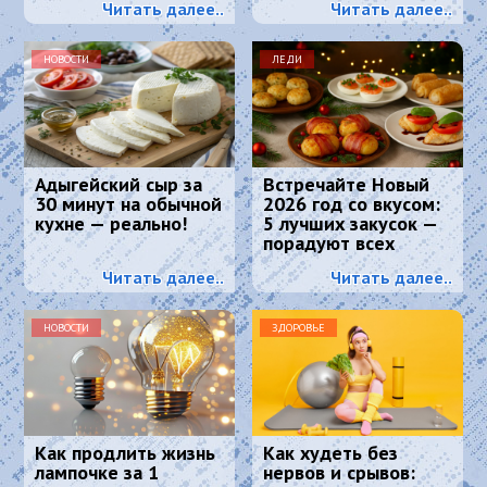
Читать далее..
Читать далее..
маскирует седину
лучше любой краски
НОВОСТИ
ЛЕДИ
Адыгейский сыр за
Встречайте Новый
30 минут на обычной
2026 год со вкусом:
кухне — реально!
5 лучших закусок —
порадуют всех
гостей и Огненную
Читать далее..
Читать далее..
Лошадь
НОВОСТИ
ЗДОРОВЬЕ
Как продлить жизнь
Как худеть без
лампочке за 1
нервов и срывов: