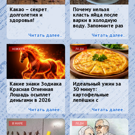
Какао – секрет
Почему нельзя
долголетия и
класть яйца после
здоровья!
варки в холодную
воду. Запомните раз
и навсегда
Читать далее..
Читать далее..
НОВОСТИ
ЛЕДИ
Какие знаки Зодиака
Идеальный ужин за
Красная Огненная
30 минут:
Лошадь осыплет
картофельные
деньгами в 2026
лепёшки с
году: 4 баловня
хрустящей корочкой
Читать далее..
Читать далее..
Судьбы
и тягучим сыром
В МИРЕ
ЛЕДИ