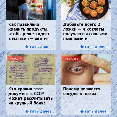
Как правильно
Добавьте всего 2
хранить продукты,
ложки — и котлеты
чтобы реже ходить
получаются сочными,
в магазин — хватит
пышными и
надолго
вкусными:
Читать далее..
Читать далее..
кулинарный секрет
НОВОСТИ
ЗДОРОВЬЕ
Кто хранил этот
Почему лопаются
документ в СССР
сосуды в глазах
может рассчитывать
на крупный бонус
Читать далее..
Читать далее..