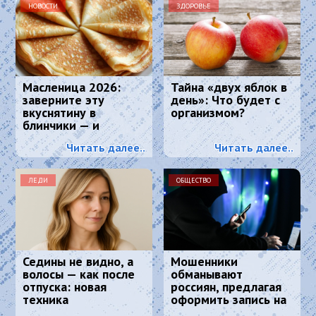
НОВОСТИ
ЗДОРОВЬЕ
Масленица 2026:
Тайна «двух яблок в
заверните эту
день»: Что будет с
вкуснятину в
организмом?
блинчики — и
подавайте как
Читать далее..
Читать далее..
главное блюдо
ЛЕДИ
ОБЩЕСТВО
Седины не видно, а
Мошенники
волосы — как после
обманывают
отпуска: новая
россиян, предлагая
техника
оформить запись на
окрашивания
диспансеризацию