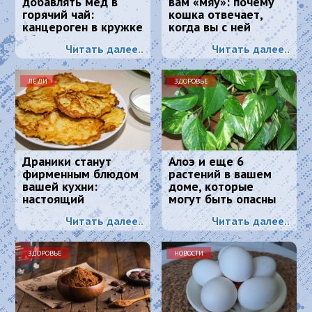
добавлять мёд в
вам «мяу»: почему
горячий чай:
кошка отвечает,
канцероген в кружке
когда вы с ней
обеспечен?
разговариваете
Читать далее..
Читать далее..
ЛЕДИ
ЗДОРОВЬЕ
Драники станут
Алоэ и еще 6
фирменным блюдом
растений в вашем
вашей кухни:
доме, которые
настоящий
могут быть опасны
белорусский рецепт
для вашего
Читать далее..
Читать далее..
здоровья
ЗДОРОВЬЕ
НОВОСТИ