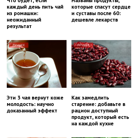
Что будет, если
Названы продукты,
каждый день пить чай
которые спасут сердце
из ромашки:
и суставы после 60:
неожиданный
дешевле лекарств
результат
ЛУЧШЕЕ
ЛУЧШЕЕ
Эти 3 чая вернут коже
Как замедлить
молодость: научно
старение: добавьте в
доказанный эффект
рацион доступный
продукт, который есть
на каждой кухне