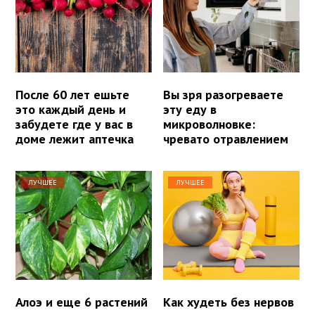
После 60 лет ешьте
Вы зря разогреваете
это каждый день и
эту еду в
забудете где у вас в
микроволновке:
доме лежит аптечка
чревато отравлением
ЛУЧШЕЕ
ЛУЧШЕЕ
Алоэ и еще 6 растений
Как худеть без нервов