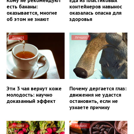
Кому не рекомендуют
Еда из пластиковых
есть бананы:
контейнеров навынос
оказывается, многие
оказалась опасна для
об этом не знают
здоровья
ЛУЧШЕЕ
ЛУЧШЕЕ
Эти 3 чая вернут коже
Почему дергается глаз:
молодость: научно
движения не удастся
доказанный эффект
остановить, если не
узнаете причину
ЛУЧШЕЕ
ЛУЧШЕЕ