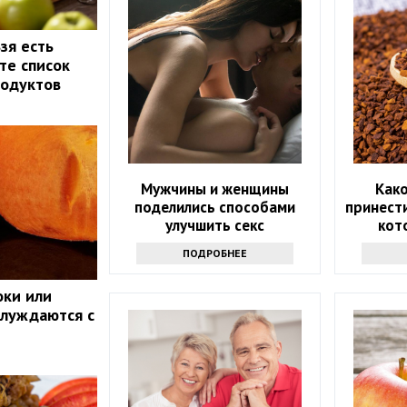
зя есть
те список
родуктов
Мужчины и женщины
Как
поделились способами
принести
улучшить секс
кот
ПОДРОБНЕЕ
оки или
блуждаются с