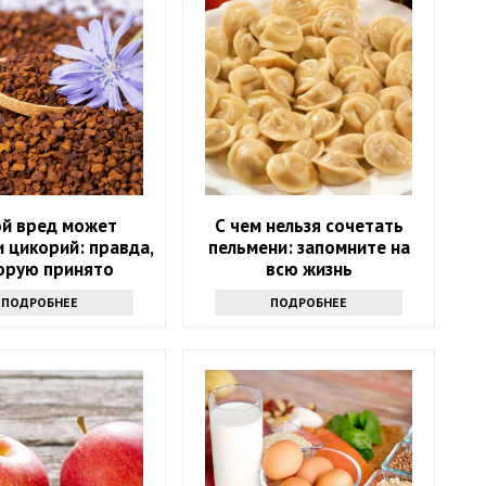
ой вред может
С чем нельзя сочетать
 цикорий: правда,
пельмени: запомните на
орую принято
всю жизнь
утаивать
ПОДРОБНЕЕ
ПОДРОБНЕЕ