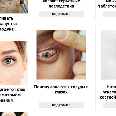
яблоки: серьезные
можн
последствия
таблеток
ПОДРОБНЕЕ
ливать
капусты:
родукт
Почему лопаются сосуды в
Наз
гается глаз:
глазах
угнет
симптомом
костной
евания
уберит
ПОДРОБНЕЕ