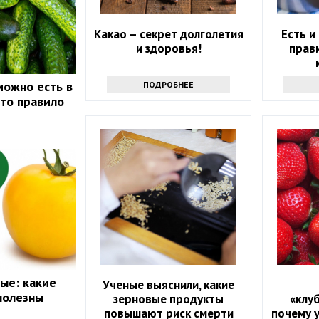
Какао – секрет долголетия
Есть и
и здоровья!
прав
можно есть в
ПОДРОБНЕЕ
это правило
ые: какие
Ученые выяснили, какие
полезны
зерновые продукты
«клу
повышают риск смерти
почему 