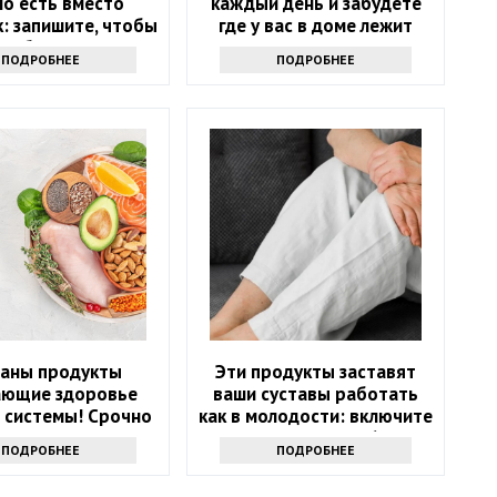
о есть вместо
каждый день и забудете
: запишите, чтобы
где у вас в доме лежит
не болеть
аптечка
ПОДРОБНЕЕ
ПОДРОБНЕЕ
ваны продукты
Эти продукты заставят
ающие здоровье
ваши суставы работать
 системы! Срочно
как в молодости: включите
е их из рациона
их в рацион после 60 лет
ПОДРОБНЕЕ
ПОДРОБНЕЕ