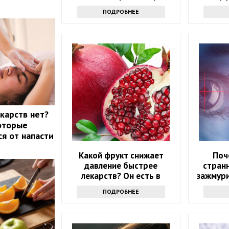
людей
ПОДРОБНЕЕ
налег
екарств нет?
которые
ся от напасти
Какой фрукт снижает
Поч
давление быстрее
странн
лекарств? Он есть в
зажмури
каждом магазине
стоит о
ПОДРОБНЕЕ