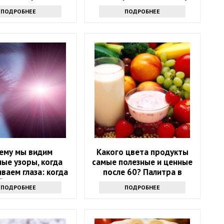
 в возрасте 50+
в неделю
ПОДРОБНЕЕ
ПОДРОБНЕЕ
ать на эту ягоду
ему мы видим
Какого цвета продукты
ые узоры, когда
самые полезные и ценные
ваем глаза: когда
после 60? Палитра в
братиться к врачу
тарелке
ПОДРОБНЕЕ
ПОДРОБНЕЕ