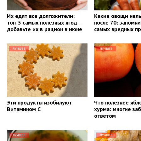
Их едят все долгожители:
Какие овощи нель
топ-5 самых полезных ягод –
после 70: запомни
добавьте их в рацион в июне
самых вредных п
ЛУЧШЕЕ
ЛУЧШЕЕ
Эти продукты изобилуют
Что полезнее ябл
Витамином С
хурма: многие за
ответом
ЛУЧШЕЕ
ЛУЧШЕЕ