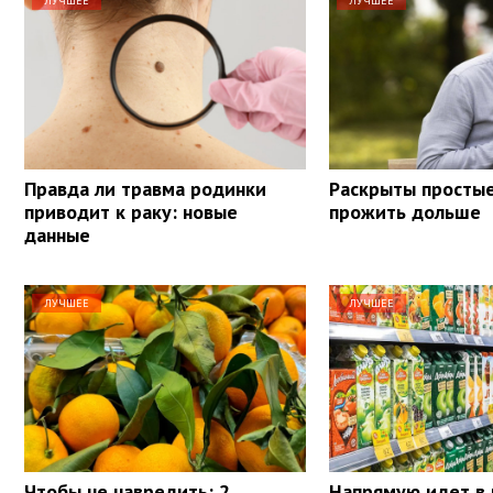
ЛУЧШЕЕ
ЛУЧШЕЕ
Правда ли травма родинки
Раскрыты просты
приводит к раку: новые
прожить дольше
данные
ЛУЧШЕЕ
ЛУЧШЕЕ
Чтобы не навредить: 2
Напрямую идет в 