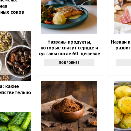
ная
нных соков
Названы продукты,
Назван 
которые спасут сердце и
развит
суставы после 60: дешевле
лекарств
ПОДРОБНЕЕ
а: какие
ействительно