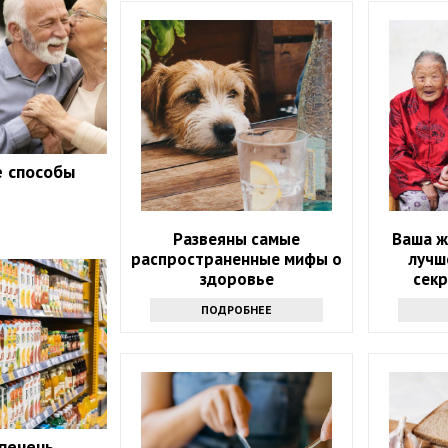
е способы
Развеяны самые
Ваша ж
распространенные мифы о
лучш
здоровье
секр
д
ПОДРОБНЕЕ
печень.