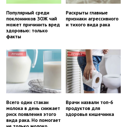
Популярный среди
Раскрыты главные
поклонников ЗОЖ чай
признаки агрессивного
может причинить вред
и тихого вида рака
здоровью: только
факты
ЛУЧШЕЕ
ЛУЧШЕЕ
Всего один стакан
Врачи назвали топ-6
молока в день снижает
продуктов для
риск появления этого
здоровья кишечника
вида рака. Но помогает
не только молоко