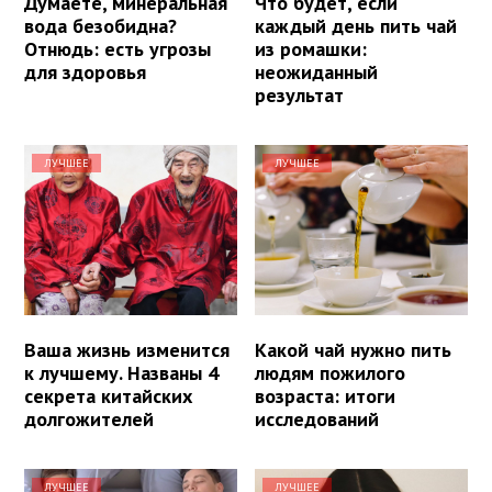
Думаете, минеральная
Что будет, если
вода безобидна?
каждый день пить чай
Отнюдь: есть угрозы
из ромашки:
для здоровья
неожиданный
результат
ЛУЧШЕЕ
ЛУЧШЕЕ
Ваша жизнь изменится
Какой чай нужно пить
к лучшему. Названы 4
людям пожилого
секрета китайских
возраста: итоги
долгожителей
исследований
ЛУЧШЕЕ
ЛУЧШЕЕ