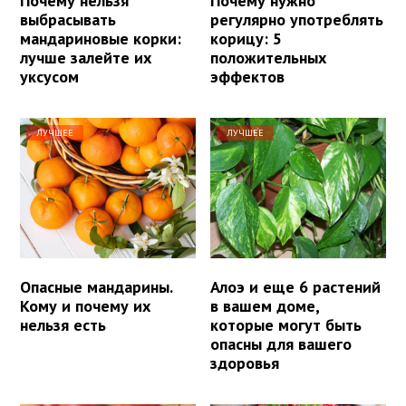
Почему нельзя
Почему нужно
выбрасывать
регулярно употреблять
мандариновые корки:
корицу: 5
лучше залейте их
положительных
уксусом
эффектов
ЛУЧШЕЕ
ЛУЧШЕЕ
Опасные мандарины.
Алоэ и еще 6 растений
Кому и почему их
в вашем доме,
нельзя есть
которые могут быть
опасны для вашего
здоровья