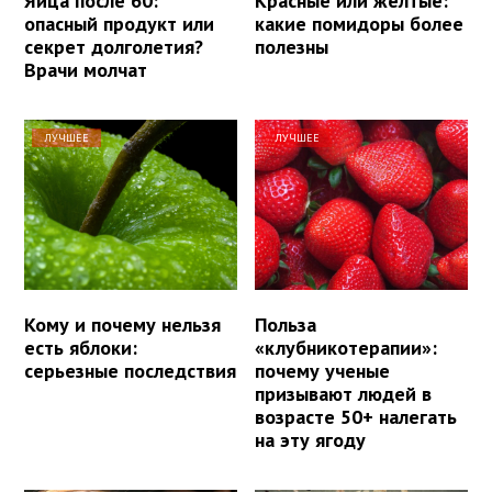
Яйца после 60:
Красные или желтые:
опасный продукт или
какие помидоры более
секрет долголетия?
полезны
Врачи молчат
ЛУЧШЕЕ
ЛУЧШЕЕ
Кому и почему нельзя
Польза
есть яблоки:
«клубникотерапии»:
серьезные последствия
почему ученые
призывают людей в
возрасте 50+ налегать
на эту ягоду