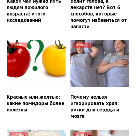
Какой чай нужно пить
Болит голова, а
людям пожилого
лекарств нет? Вот 6
возраста: итоги
способов, которые
исследований
помогут избавиться от
напасти
ЛУЧШЕЕ
ЛУЧШЕЕ
Красные или желтые:
Почему нельзя
какие помидоры более
игнорировать храп:
полезны
риски для сердца и
мозга
ЛУЧШЕЕ
ЛУЧШЕЕ