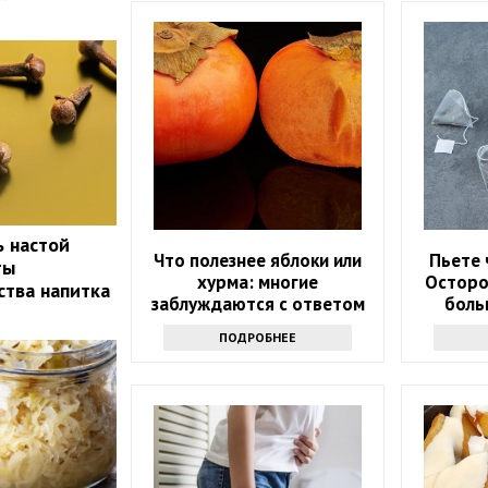
ь настой
Что полезнее яблоки или
Пьете 
ты
хурма: многие
Осторо
ства напитка
заблуждаются с ответом
боль
ПОДРОБНЕЕ