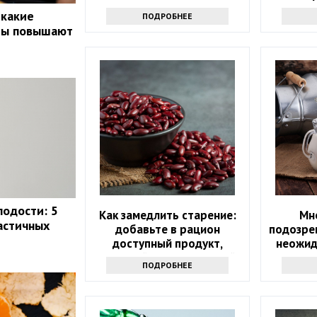
каж
 какие
ПОДРОБНЕЕ
ты повышают
лодости: 5
Как замедлить старение:
Мн
астичных
добавьте в рацион
подозре
доступный продукт,
неожид
который есть на каждой
сы
ПОДРОБНЕЕ
кухне