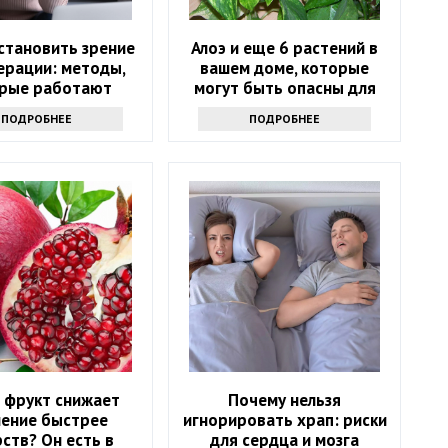
становить зрение
Алоэ и еще 6 растений в
ерации: методы,
вашем доме, которые
рые работают
могут быть опасны для
вашего здоровья
ПОДРОБНЕЕ
ПОДРОБНЕЕ
 фрукт снижает
Почему нельзя
ление быстрее
игнорировать храп: риски
рств? Он есть в
для сердца и мозга