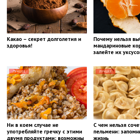
Какао – секрет долголетия и
Почему нельзя вы
здоровья!
мандариновые ко
залейте их уксус
ЛУЧШЕЕ
ЛУЧШЕЕ
Ни в коем случае не
С чем нельзя соче
употребляйте гречку с этими
пельмени: запомн
двумя продуктами: возможны
жизнь