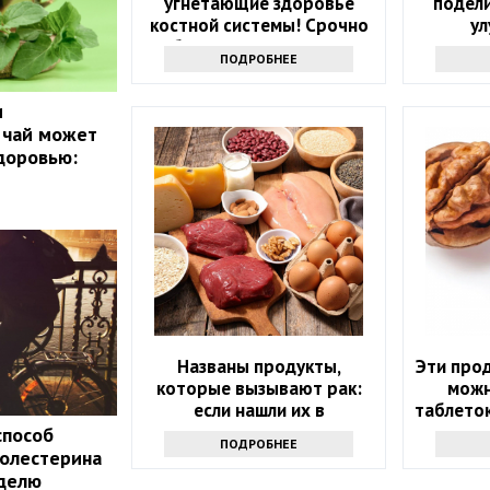
угнетающие здоровье
подел
костной системы! Срочно
ул
уберите их из рациона
ПОДРОБНЕЕ
и
 чай может
доровью:
Названы продукты,
Эти прод
которые вызывают рак:
можн
если нашли их в
таблеток
холодильнике -
способ
ПОДРОБНЕЕ
выбрасывайте
холестерина
еделю