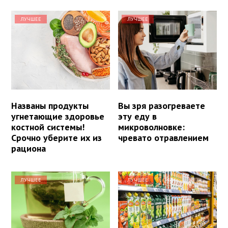
ЛУЧШЕЕ
ЛУЧШЕЕ
Названы продукты
Вы зря разогреваете
угнетающие здоровье
эту еду в
костной системы!
микроволновке:
Срочно уберите их из
чревато отравлением
рациона
ЛУЧШЕЕ
ЛУЧШЕЕ