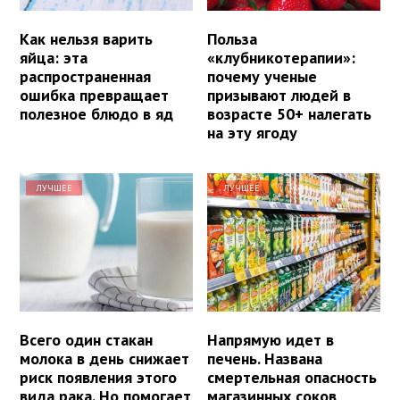
Как нельзя варить
Польза
яйца: эта
«клубникотерапии»:
распространенная
почему ученые
ошибка превращает
призывают людей в
полезное блюдо в яд
возрасте 50+ налегать
на эту ягоду
ЛУЧШЕЕ
ЛУЧШЕЕ
Всего один стакан
Напрямую идет в
молока в день снижает
печень. Названа
риск появления этого
смертельная опасность
вида рака. Но помогает
магазинных соков