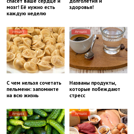
спасет ваше сердце и
долголетия и
мозг! Её нужно есть
здоровья!
каждую неделю
ЛУЧШЕЕ
ЛУЧШЕЕ
С чем нельзя сочетать
Названы продукты,
пельмени: запомните
которые побеждают
на всю жизнь
стресс
ЛУЧШЕЕ
ЛУЧШЕЕ