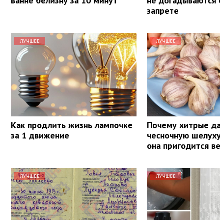
ванне белизну за 10 минут
не догадываются 
запрете
ЛУЧШЕЕ
ЛУЧШЕЕ
Как продлить жизнь лампочке
Почему хитрые да
за 1 движение
чесночную шелуху
она пригодится в
ЛУЧШЕЕ
ЛУЧШЕЕ