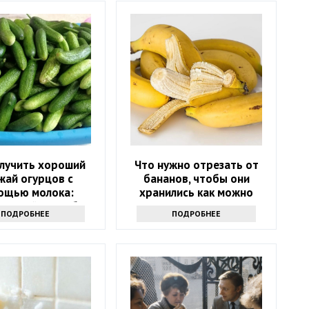
олучить хороший
Что нужно отрезать от
жай огурцов с
бананов, чтобы они
ощью молока:
хранились как можно
ресный способ
дольше и не чернели:
ПОДРОБНЕЕ
ПОДРОБНЕЕ
маленькая хитрость