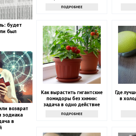
простую хитрость
ПОДРОБНЕЕ
ль: будет
сли был
Как вырастить гигантские
Где лучш
помидоры без химии:
в холо
задача в одно действие
или возврат
и зодиака
ПОДРОБНЕЕ
ача в
й