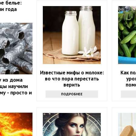
ое белье:
ни года
Известные мифы о молоке:
Как п
во что пора перестать
уро
 из дома
верить
пом
йцы научили
инте
му - просто и
ПОДРОБНЕЕ