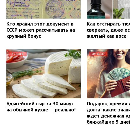
Кто хранил этот документ в
Как отстирать тю
СССР может рассчитывать на
сверкать, даже е
крупный бонус
желтый как воск
ЛУЧШЕЕ
ЛУЧШЕЕ
Адыгейский сыр за 30 минут
Подарок, премия 
на обычной кухне — реально!
долга: какие знак
ждет денежная уд
ближайшие 5 дне