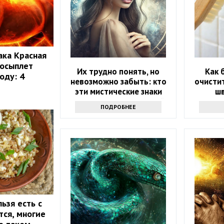
ака Красная
 осыплет
Их трудно понять, но
Как 
оду: 4
невозможно забыть: кто
очисти
эти мистические знаки
шв
зодиака — хранители тайн
пон
ПОДРОБНЕЕ
ьзя есть с
тся, многие