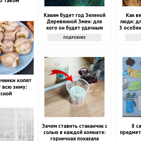
о таком
Каким будет год Зеленой
Как в
Деревянной Змеи: для
люди: д
кого он будет удачным
3 особен
пр
ПОДРОБНЕЕ
чники копят
 всю зиму:
есной
Зачем ставить стаканчик с
8 с
солью в каждой комнате:
предмет
горничная показала