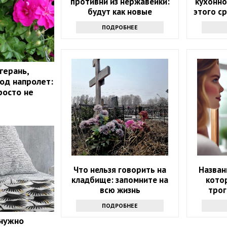
противни из нержавейки:
кухонно
будут как новые
этого с
л
ПОДРОБНЕЕ
герань,
год напролет:
росто не
Что нельзя говорить на
Назван
кладбище: запомните на
кото
всю жизнь
трог
ПОДРОБНЕЕ
 нужно