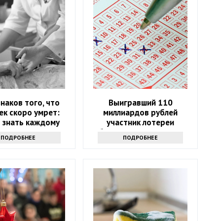
знаков того, что
Выигравший 110
ек скоро умрет:
миллиардов рублей
 знать каждому
участник лотереи
объявился через девять
ПОДРОБНЕЕ
ПОДРОБНЕЕ
месяцев