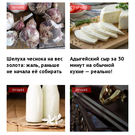
ЛУЧШЕЕ
ЛУЧШЕЕ
Шелуха чеснока на вес
Адыгейский сыр за 30
золота: жаль, раньше
минут на обычной
не начала её собирать
кухне — реально!
ЛУЧШЕЕ
ЛУЧШЕЕ