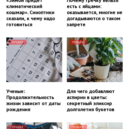
«Зимой придет
Почему гречку нельзя
климатический
есть с яйцами:
кошмар». Синоптики
оказывается, многие не
сказали, к чему надо
догадываются о таком
готовиться
запрете
ЛУЧШЕЕ
ЛУЧШЕЕ
Ученые:
Для чего добавляют
Продолжительность
аспирин в цветы:
жизни зависит от даты
секретный эликсир
рождения
долголетия букетов
ЛУЧШЕЕ
ЛУЧШЕЕ